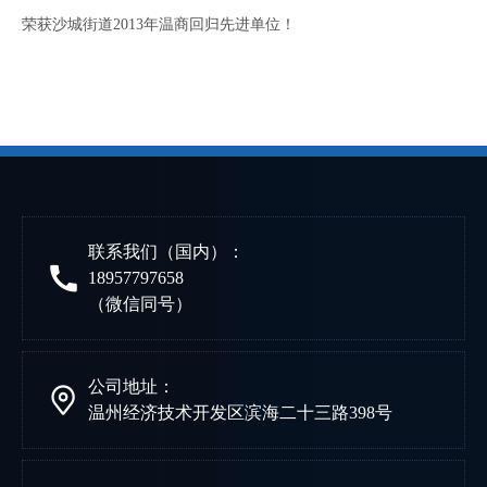
["wechat","weibo","qzone","douban","email"]
荣获沙城街道2013年温商回归先进单位！
联系我们（国内）：
18957797658
（微信同号）
公司地址：
温州经济技术开发区滨海二十三路398号