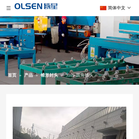
简体中文
首页
»
产品
»
锥形封头
»
310S 圆角锥头