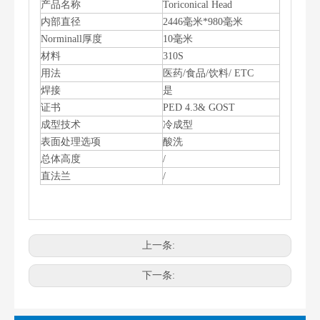
产品名称
Toriconical Head
内部直径
2446毫米*980毫米
Norminall厚度
10毫米
材料
310S
用法
医药/食品/饮料/ ETC
焊接
是
证书
PED 4.3& GOST
成型技术
冷成型
表面处理选项
酸洗
总体高度
/
直法兰
/
上一条:
下一条: